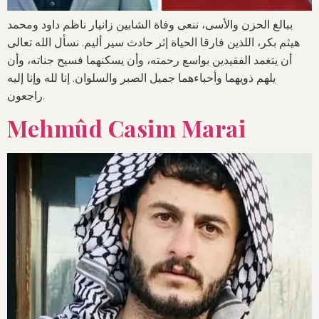
ببالغ الحزن والأسى، ننعى وفاة الشابين زانيار ناظم داود ومحمد
هيثم بكر، اللذين فارقا الحياة إثر حادث سير أليم. نسأل الله تعالى
أن يتغمد الفقيدين بواسع رحمته، وأن يسكنهما فسيح جناته، وأن
يلهم ذويهما وأحباءهما جميل الصبر والسلوان. إنا لله وإنا إليه
راجعون.
Mehmûd Casim Marai