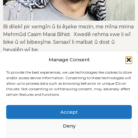
Bi dilekî pir xemgîn û bi êşeke mezin, me mîna mirina
Mehmûd Casim Marai Bihist. Xwedê rehma xwe li wî
bike û wî bibexşîne. Sersaxî li malbat û dost û
hevalên wî be.
Manage Consent
To provide the best experiences, we use technologies like cookies to store
and/or access device information. Consenting to these technologies will
allow us to process data such as browsing behavior or unique IDs on
this site. Not consenting or withdrawing consent, may adversely affect
certain features and functions.
Terms and Conditions
Cookie Policy (EU)
Accept
Privacyverklaring
Deny