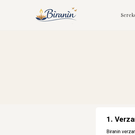
Serek
1. Verz
Biranin verza