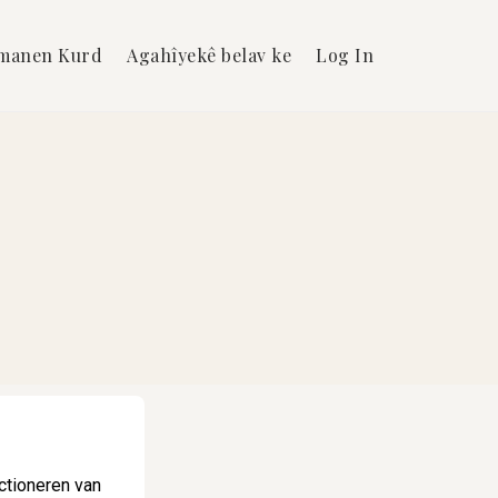
manen Kurd
Agahîyekê belav ke
Log In
ctioneren van