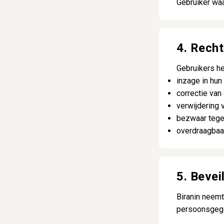
Gebruiker waa
4. Rech
Gebruikers he
inzage in hu
correctie van
verwijdering 
bezwaar tege
overdraagbaa
5. Bevei
Biranin neem
persoonsgege