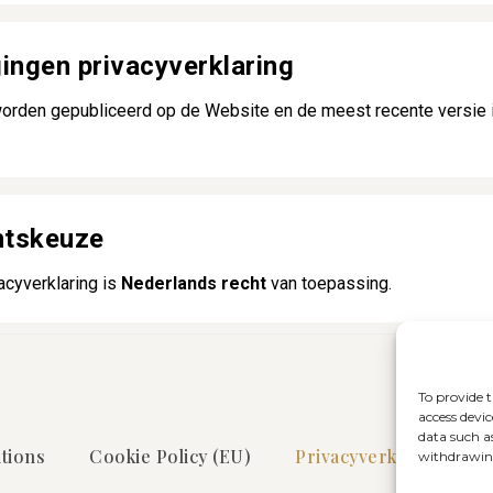
gingen privacyverklaring
orden gepubliceerd op de Website en de meest recente versie is
htskeuze
acyverklaring is
Nederlands recht
van toepassing.
To provide t
access devic
data such a
tions
Cookie Policy (EU)
Privacyverklaring
withdrawing