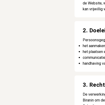
de Website, w
kan vrijwillig
2. Doel
Persoonsgege
het aanmaken
het plaatsen 
communicatie 
handhaving v
3. Rech
De verwerkin
Biranin om de