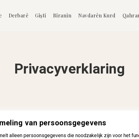
e
Derbarê
Giştî
Bîranîn
Navdarên Kurd
Qahra
Privacyverklaring
ameling van persoonsgegevens
melt alleen persoonsgegevens die noodzakelijk zijn voor het fun