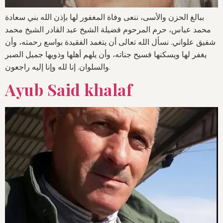
ببالغ الحزن والأسى، ننعى وفاة المغفور لها بإذن الله بني سعادة
محمد عباس، حرم المرحوم فضيلة الشيخ عبد القادر الشيخ محمد
شفيق علواني. نسأل الله تعالى أن يتغمد الفقيدة بواسع رحمته، وأن
يغفر لها ويسكنها فسيح جناته، وأن يلهم أهلها وذويها جميل الصبر
والسلوان. إنا لله وإنا إليه راجعون.
Ayub Said khalaf