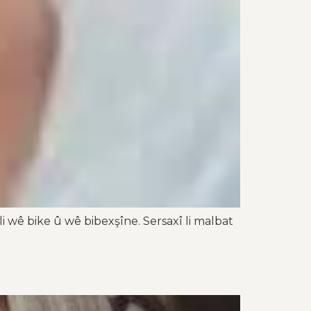
 wê bike û wê bibexşîne. Sersaxî li malbat