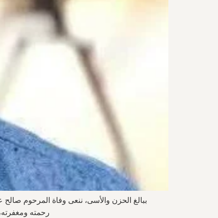
ببالغ الحزن والأسى، ننعى وفاة المرحوم صالح عب
رحمته ومغفرته، و