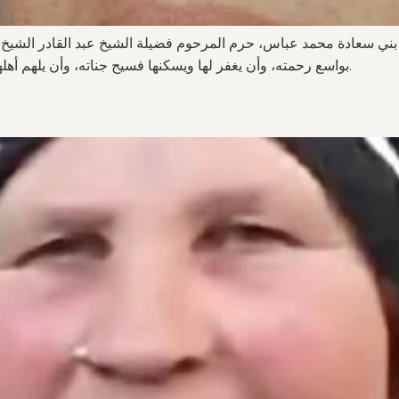
له بني سعادة محمد عباس، حرم المرحوم فضيلة الشيخ عبد القادر الشيخ 
بواسع رحمته، وأن يغفر لها ويسكنها فسيح جناته، وأن يلهم أهلها وذويها جميل الصبر والسلوان. إنا لله وإنا إليه راجعون.