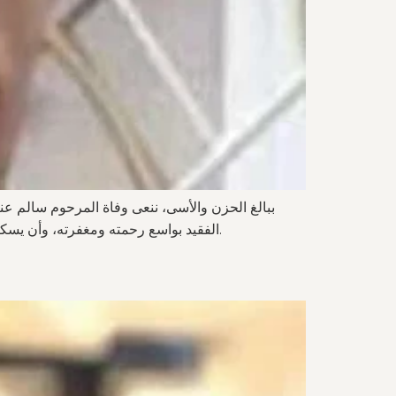
ببالغ الحزن والأسى، ننعى وفاة المرحوم سالم عنز
الفقيد بواسع رحمته ومغفرته، وأن يسكنه فسيح جناته، وأن يلهم أهله وذويه الصبر والسلوان. للفقيد الرحمة والمغفرة، ولأهله وذويه الصبر والسلوان. والبقاء لله وحده.