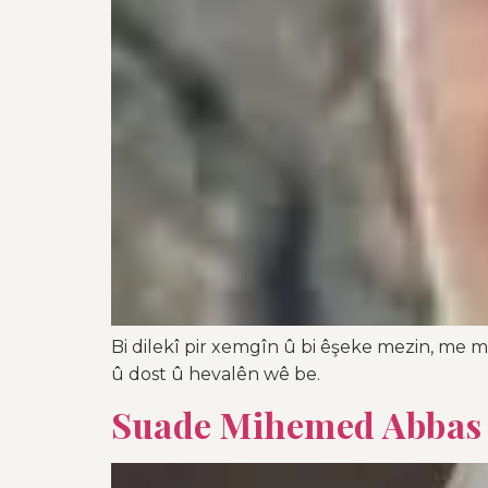
Bi dilekî pir xemgîn û bi êşeke mezin, me 
û dost û hevalên wê be.
Suade Mihemed Abbas