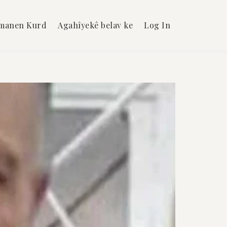
manen Kurd
Agahîyekê belav ke
Log In