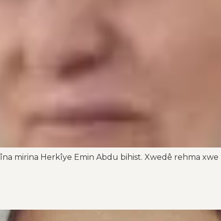
mîna mirina Herkîye Emin Abdu bihist. Xwedê rehma xwe li