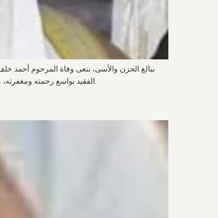
ببالغ الحزن والأسى، ننعى وفاة المرحوم أحمد خلف 
الفقيد بواسع رحمته ومغفرته، وأن يسكنه فسيح جناته، وأن يلهم أهله وذويه الصبر والسلوان. للفقيد الرحمة والمغفرة، ولأهله الصبر والثبات. والبقاء لله وحده.