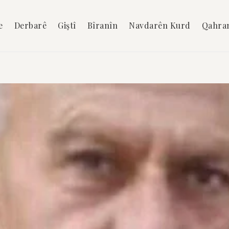
e
Derbarê
Giştî
Bîranîn
Navdarên Kurd
Qahra