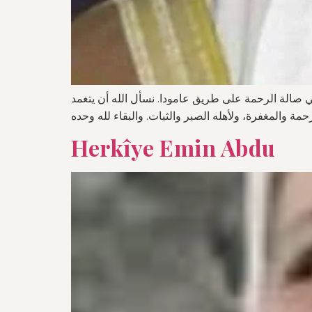
في صالة الرحمة على طريق عامودا. نسأل الله أن يتغمد
Herkîye Emin Abdu