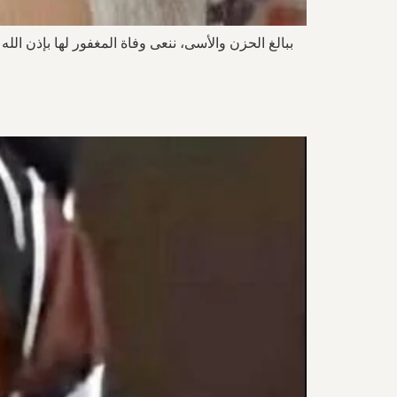
ببالغ الحزن والأسى، ننعى وفاة المغفور لها بإذن ال