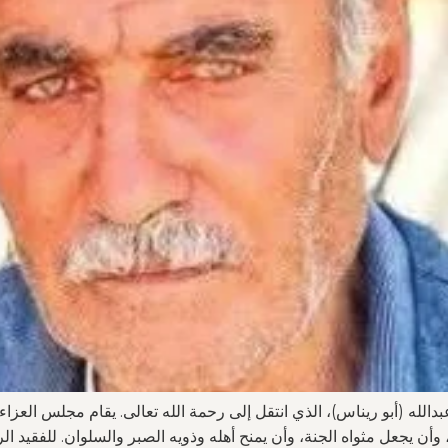
دالله (أبو ريناس)، الذي انتقل إلى رحمة الله تعالى. يقام مجلس العزا
أن يجعل مثواه الجنة، وأن يمنح أهله وذويه الصبر والسلوان. للفقيد الر