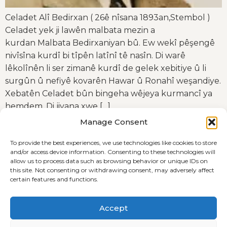
Celadet Alî Bedirxan ( 26ê nîsana 1893an,Stembol )
Celadet yek ji lawên malbata mezin a
kurdan Malbata Bedirxaniyan bû. Ew wekî pêşengê
nivîsîna kurdî bi tîpên latînî tê nasîn. Di warê
lêkolînên li ser zimanê kurdî de gelek xebitiye û li
surgûn û nefiyê kovarên Hawar û Ronahî weşandiye.
Xebatên Celadet bûn bingeha wêjeya kurmancî ya
hemdem. Di jiyana xwe […]
Manage Consent
To provide the best experiences, we use technologies like cookies to store
and/or access device information. Consenting to these technologies will
allow us to process data such as browsing behavior or unique IDs on
this site. Not consenting or withdrawing consent, may adversely affect
certain features and functions.
Terms and Conditions
Cookie Policy (EU)
Accept
Privacyverklaring