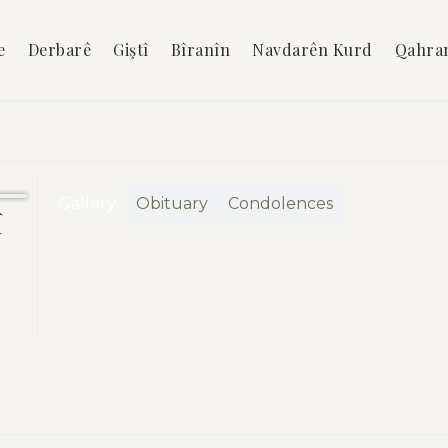
e
Derbarê
Giştî
Bîranîn
Navdarên Kurd
Qahra
Gallery
Obituary
Condolences
î